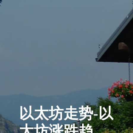
以太坊走势-以
太坊涨跌趋