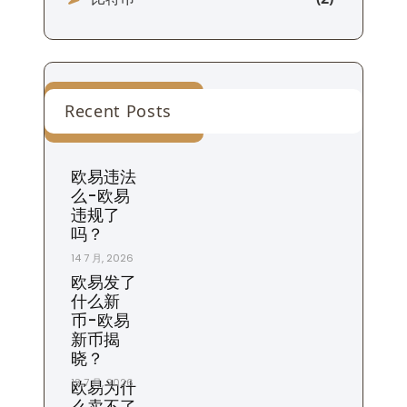
Recent Posts
欧易违法
么-欧易
违规了
吗？
14 7 月, 2026
欧易发了
什么新
币-欧易
新币揭
晓？
13 7 月, 2026
欧易为什
么卖不了