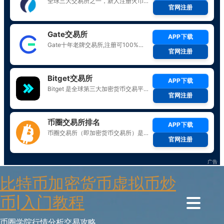
Skip
比特币加密货币虚拟币炒
to
content
币|入门教程
币圈学院行情分析交易攻略