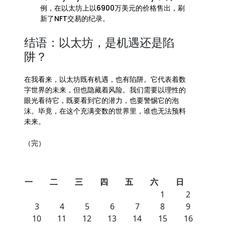
例，在以太坊上以6900万美元的价格售出，刷
新了NFT交易的纪录。
结语：以太坊，是机遇还是陷
阱？
在我看来，以太坊既有机遇，也有陷阱。它代表着数
字世界的未来，但也隐藏着风险。我们需要以理性的
眼光看待它，既要看到它的潜力，也要警惕它的泡
沫。毕竟，在这个充满变数的世界里，谁也无法预料
未来。
（完）
一
二
三
四
五
六
日
1
2
3
4
5
6
7
8
9
10
11
12
13
14
15
16