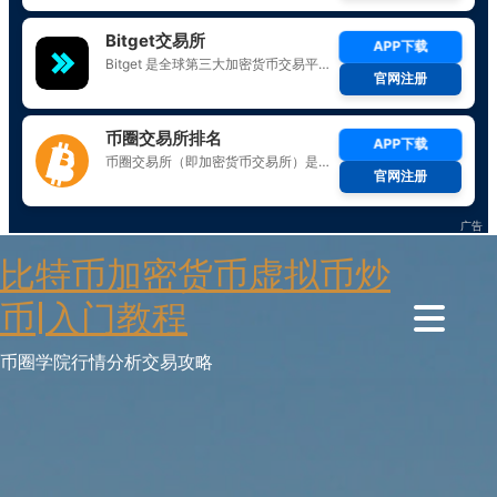
Skip
比特币加密货币虚拟币炒
to
content
币|入门教程
币圈学院行情分析交易攻略