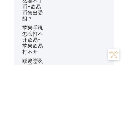
么卖不了
币-欧易
币售出受
阻？
12 7 月, 2026
苹果手机
怎么打不
开欧易-
苹果欧易
打不开
11 7 月, 2026
欧易怎么
设置收款
地址-欧
易收款地
址如何设
置？
10 7 月, 2026
标签