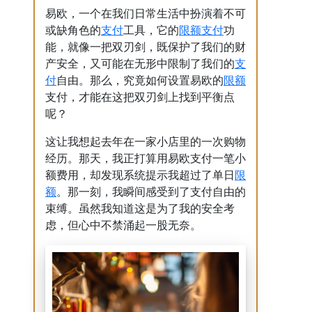
易欧，一个在我们日常生活中扮演着不可
支付
限额
支付
或缺角色的
工具，它的
功
能，就像一把双刃剑，既保护了我们的财
支
产安全，又可能在无形中限制了我们的
付
限额
自由。那么，究竟如何设置易欧的
支付，才能在这把双刃剑上找到平衡点
呢？
这让我想起去年在一家小店里的一次购物
经历。那天，我正打算用易欧支付一笔小
限
额费用，却发现系统提示我超过了单日
额
。那一刻，我瞬间感受到了支付自由的
束缚。虽然我知道这是为了我的安全考
虑，但心中不禁涌起一股无奈。