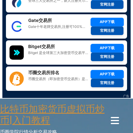
Skip
比特币加密货币虚拟币炒
to
content
币|入门教程
币圈学院行情分析交易攻略