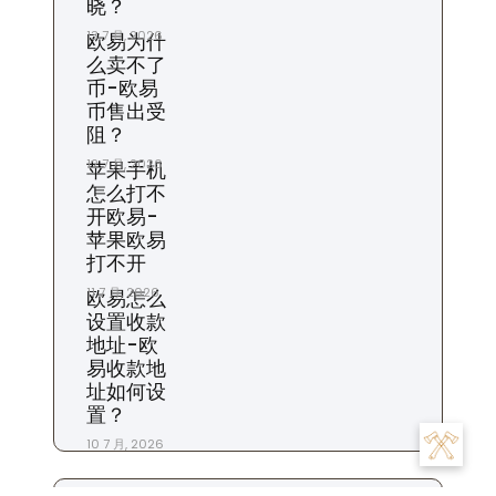
晓？
13 7 月, 2026
欧易为什
么卖不了
币-欧易
币售出受
阻？
12 7 月, 2026
苹果手机
怎么打不
开欧易-
苹果欧易
打不开
11 7 月, 2026
欧易怎么
设置收款
地址-欧
易收款地
址如何设
置？
10 7 月, 2026