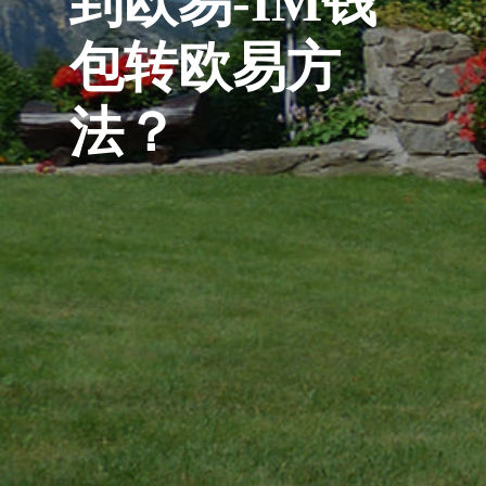
到欧易-IM钱
包转欧易方
法？