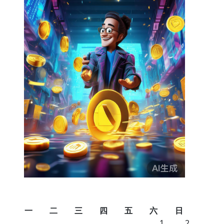
一
二
三
四
五
六
日
1
2