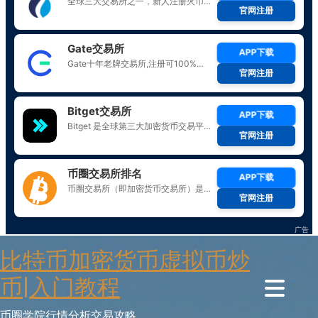
Skip
比特币加密货币虚拟币炒
to
content
币|入门教程
币圈学院行情分析交易攻略