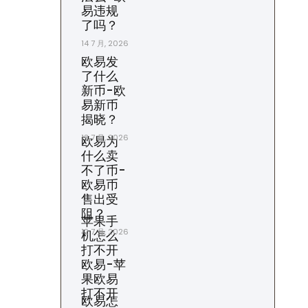
易违规
了吗？
14 7 月, 2026
欧易发
了什么
新币-欧
易新币
揭晓？
13 7 月, 2026
欧易为
什么卖
不了币-
欧易币
售出受
阻？
苹果手
12 7 月, 2026
机怎么
打不开
欧易-苹
果欧易
打不开
欧易怎