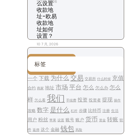
11 7 月, 2026
么设置
收款地
址-欧易
收款地
址如何
设置？
10 7 月, 2026
标签
交易
为什么
充值
下载
一个
交易所
什么时候
平台
市场
怎么
怎么
地址
怎么办
合约
商家
我们
样
提现
投资
投资者
怎么看
操作
手续费
是什么
数字
步骤
比特币
攻略
注册
生活
杠杆
货币
转账
用户
粉丝
账号
账户
软
设置
资金
苹果
钱包
这个
金融
件
风险
返佣