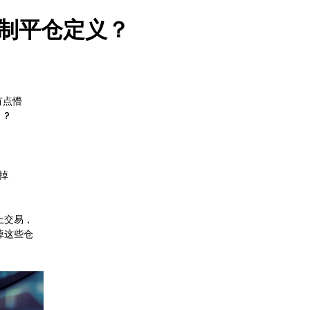
强制平仓定义？
有点懵
！?
掉
上交易，
掉这些仓