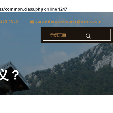
es/common.class.php
on line
1247
1233 4566
carpenterwoodworks@demo.com
示例页面
义？