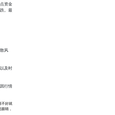
点资金
跌。最
散风
以及时
因行情
得不好就
亮眼睛，