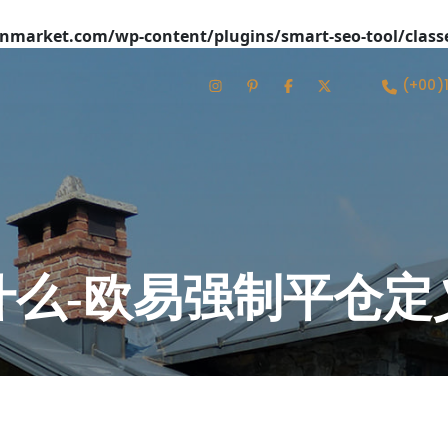
market.com/wp-content/plugins/smart-seo-tool/class
(+00)
什么-欧易强制平仓定