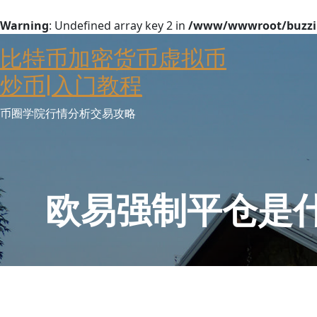
Warning
: Undefined array key 2 in
/www/wwwroot/buzzin
Skip
比特币加密货币虚拟币
to
content
炒币|入门教程
币圈学院行情分析交易攻略
欧易强制平仓是