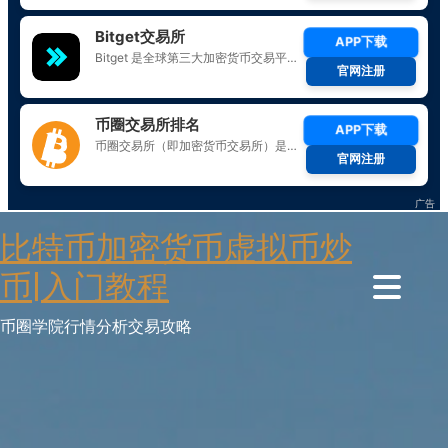
Skip
比特币加密货币虚拟币炒
to
content
币|入门教程
币圈学院行情分析交易攻略