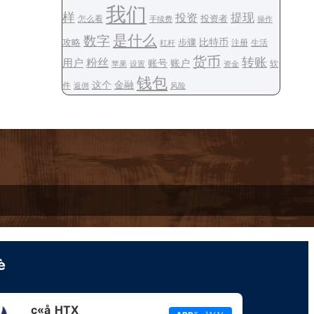
我们
样
提现
投资
投资者
怎么看
操作
手续费
是什么
数字
步骤
比特币
攻略
注册
生活
杠杆
货币
转账
用户
粉丝
账号
账户
软
设置
资金
苹果
钱包
这个
金融
件
风险
返佣