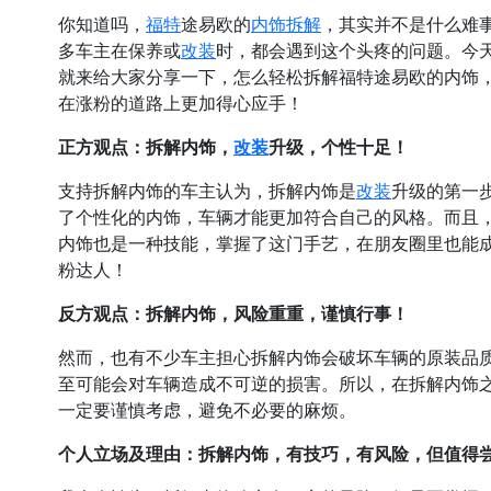
福特
内饰
拆解
你知道吗，
途易欧的
，其实并不是什么难
改装
多车主在保养或
时，都会遇到这个头疼的问题。今
就来给大家分享一下，怎么轻松拆解福特途易欧的内饰
在涨粉的道路上更加得心应手！
改装
正方观点：拆解内饰，
升级，个性十足！
改装
支持拆解内饰的车主认为，拆解内饰是
升级的第一
了个性化的内饰，车辆才能更加符合自己的风格。而且
内饰也是一种技能，掌握了这门手艺，在朋友圈里也能
粉达人！
反方观点：拆解内饰，风险重重，谨慎行事！
然而，也有不少车主担心拆解内饰会破坏车辆的原装品
至可能会对车辆造成不可逆的损害。所以，在拆解内饰
一定要谨慎考虑，避免不必要的麻烦。
个人立场及理由：拆解内饰，有技巧，有风险，但值得