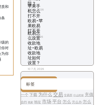
阻？
苹果手
材质和
12 7 月, 2026
机怎么
打不开
饰条
欧易-苹
果欧易
打不开
欧易怎
11 7 月, 2026
么设置
收款地
升级的
址-欧易
果你对
收款地
会为你
址如何
越
设置？
10 7 月, 2026
标签
交易
为什么
充值
下载
一个
交易所
什么时候
平台
市场
怎么
怎么
地址
怎么办
合约
商家