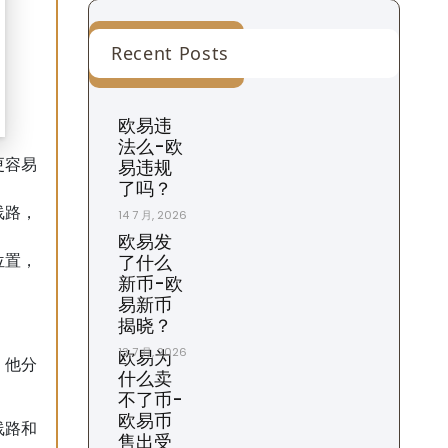
Recent Posts
欧易违
法么-欧
易违规
更容易
了吗？
线路，
14 7 月, 2026
欧易发
了什么
位置，
新币-欧
易新币
揭晓？
13 7 月, 2026
欧易为
。他分
什么卖
不了币-
欧易币
线路和
售出受