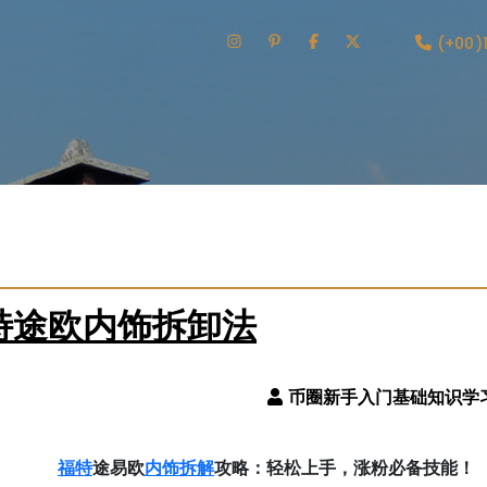
(+00)
特途欧内饰拆卸法
福特
内饰
拆解
途易欧
攻略：轻松上手，涨粉必备技能！