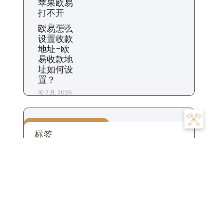
苹果欧易
打不开
11 7 月, 2026
欧易怎么
设置收款
地址-欧
易收款地
址如何设
置？
10 7 月, 2026
标签
交易
为什么
充值
下载
一个
交易所
合约
什么时候
平台
市场
怎么
怎么样
地址
怎么办
怎么看
商家
我们
是
数字
提现
投资
投资者
攻略
操作
手续费
什么
用户
粉丝
步骤
比特币
账
注册
生活
设置
杠杆
苹果