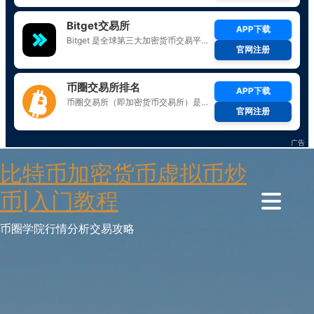
Skip
比特币加密货币虚拟币炒
to
content
币|入门教程
币圈学院行情分析交易攻略