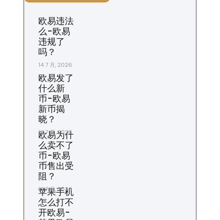
欧易违法
么-欧易
违规了
吗？
14 7 月, 2026
欧易发了
什么新
币-欧易
新币揭
晓？
13 7 月, 2026
欧易为什
么卖不了
币-欧易
币售出受
阻？
12 7 月, 2026
苹果手机
怎么打不
开欧易-