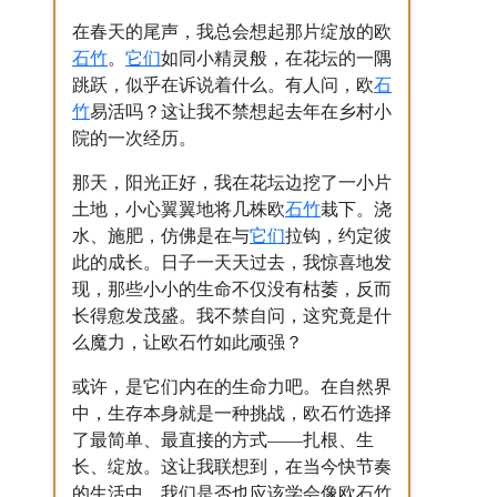
在春天的尾声，我总会想起那片绽放的欧
石竹
它们
。
如同小精灵般，在花坛的一隅
石
跳跃，似乎在诉说着什么。有人问，欧
竹
易活吗？这让我不禁想起去年在乡村小
院的一次经历。
那天，阳光正好，我在花坛边挖了一小片
石竹
土地，小心翼翼地将几株欧
栽下。浇
它们
水、施肥，仿佛是在与
拉钩，约定彼
此的成长。日子一天天过去，我惊喜地发
现，那些小小的生命不仅没有枯萎，反而
长得愈发茂盛。我不禁自问，这究竟是什
么魔力，让欧石竹如此顽强？
或许，是它们内在的生命力吧。在自然界
中，生存本身就是一种挑战，欧石竹选择
了最简单、最直接的方式——扎根、生
长、绽放。这让我联想到，在当今快节奏
的生活中，我们是否也应该学会像欧石竹