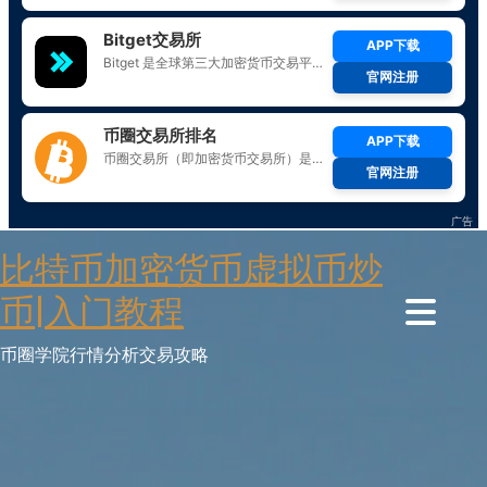
Skip
比特币加密货币虚拟币炒
to
content
币|入门教程
币圈学院行情分析交易攻略