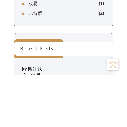
欧易
比特币
Recent Posts
欧易违法
么-欧易
违规了
吗？
14 7 月, 2026
欧易发了
什么新
币-欧易
新币揭
晓？