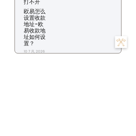
打不开
11 7 月, 2026
欧易怎么
设置收款
地址-欧
易收款地
址如何设
置？
10 7 月, 2026
标签
交易
为什么
充值
下载
一个
交易所
合约
什么时候
平台
市场
怎么
怎么样
地址
怎么办
怎么看
商家
我们
是
数字
提现
投资
投资者
攻略
操作
手续费
什么
用户
粉丝
步骤
比特币
账
注册
生活
设置
杠杆
苹果
钱包
货币
转账
号
账户
这个
金融
软件
资金
风险
返佣