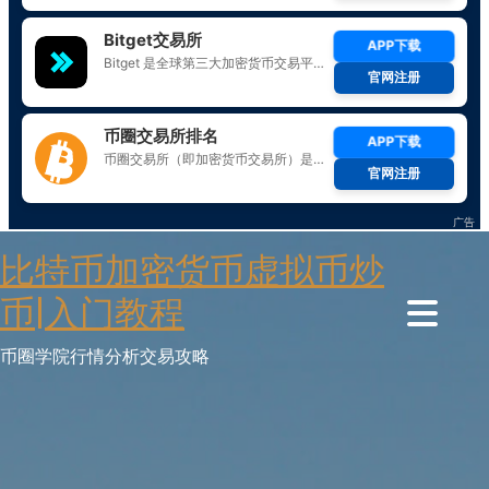
Skip
比特币加密货币虚拟币炒
to
content
币|入门教程
币圈学院行情分析交易攻略