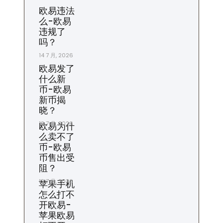
欧易违法
么-欧易
违规了
吗？
14 7 月, 2026
欧易发了
什么新
币-欧易
新币揭
晓？
13 7 月, 2026
欧易为什
么卖不了
币-欧易
币售出受
阻？
12 7 月, 2026
苹果手机
怎么打不
开欧易-
苹果欧易