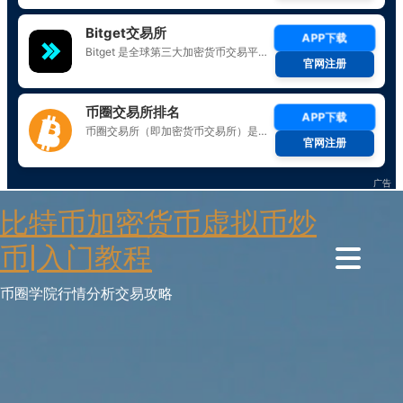
Skip
比特币加密货币虚拟币炒
to
content
币|入门教程
币圈学院行情分析交易攻略