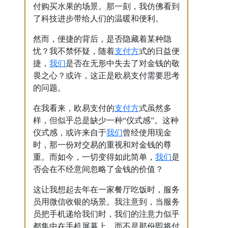
付购买水果的场景。那一刻，我仿佛看到
了科技进步带给人们的温暖和便利。
然而，便捷的背后，是否隐藏着某种隐
支付方
忧？我不禁怀疑，随着
式的日益便
我们
捷，
是否在无形中失去了对金钱的敬
畏之心？或许，这正是欧易支付需要思考
的问题。
支付方
在我看来，欧易支付的
式虽然多
样，但似乎总是缺少一种“仪式感”。这种
我们
仪式感，或许来自于
曾经使用现金
时，那一份对交易的重视和对金钱的尊
我们
重。而如今，一切变得如此简单，
是
否会在不经意间忽略了金钱的价值？
这让我想起去年在一家餐厅吃饭时，服务
员用微信收银的场景。我注意到，当服务
员把手机递给我们时，我们的注意力似乎
都集中在手机屏幕上，而不是那份即将付