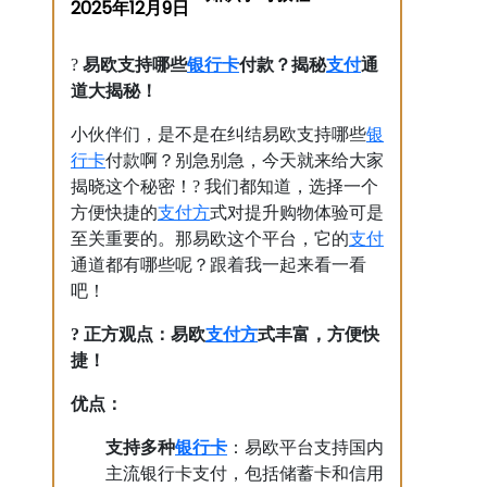
2025年12月9日
银行卡
支付
?
易欧支持哪些
付款？揭秘
通
道大揭秘！
银
小伙伴们，是不是在纠结易欧支持哪些
行卡
付款啊？别急别急，今天就来给大家
揭晓这个秘密！? 我们都知道，选择一个
支付方
方便快捷的
式对提升购物体验可是
支付
至关重要的。那易欧这个平台，它的
通道都有哪些呢？跟着我一起来看一看
吧！
支付方
? 正方观点：易欧
式丰富，方便快
捷！
优点：
银行卡
支持多种
：易欧平台支持国内
主流银行卡支付，包括储蓄卡和信用