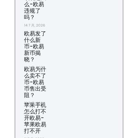
么-欧易
违规了
吗？
14 7 月, 2026
欧易发了
什么新
币-欧易
新币揭
晓？
13 7 月, 2026
欧易为什
么卖不了
币-欧易
币售出受
阻？
12 7 月, 2026
苹果手机
怎么打不
开欧易-
苹果欧易
打不开