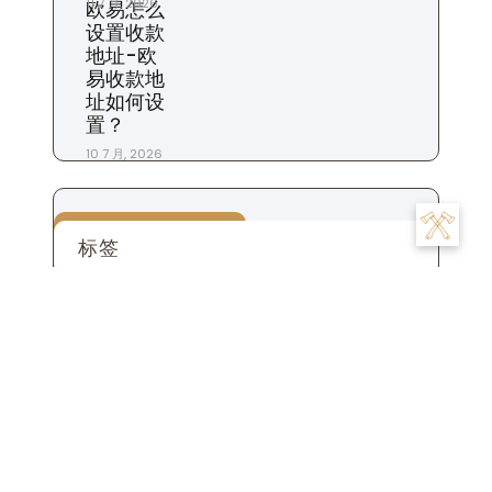
11 7 月, 2026
欧易怎么
设置收款
地址-欧
易收款地
址如何设
置？
10 7 月, 2026
标签
交易
为什么
充值
下载
一个
交易所
合约
什么时候
平台
市场
怎么
怎么样
地址
怎么办
怎么看
商家
我们
是
数字
提现
投资
投资者
攻略
操作
手续费
什么
用户
粉丝
步骤
比特币
账
注册
生活
设置
杠杆
苹果
钱包
货币
转账
号
账户
这个
金融
软件
资金
风险
返佣