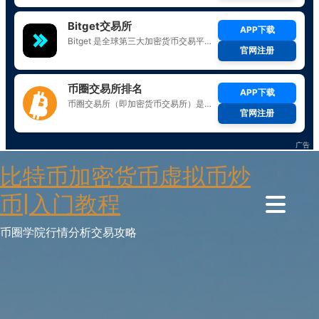
Skip
比特币加密货币虚拟币炒
to
content
币|入门教程
币圈学院行情分析交易攻略