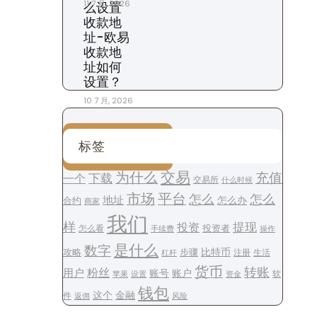
11 7 月, 2026
么设置
收款地
址-欧易
收款地
址如何
设置？
10 7 月, 2026
标签
交易
为什么
充值
下载
一个
交易所
什么时候
平台
市场
怎么
怎么
地址
怎么办
合约
商家
我们
样
提现
投资
投资者
怎么看
操作
手续费
是什么
数字
步骤
比特币
攻略
注册
生活
杠杆
货币
转账
用户
粉丝
账号
账户
软
设置
资金
苹果
钱包
这个
金融
件
风险
返佣