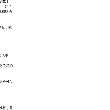
了数千
，引起了
供相应的
平台，欧
面入手：
充值后的
这样可以
。
维权，寻