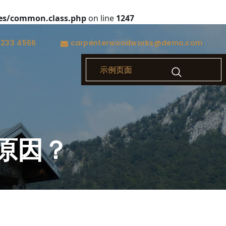
es/common.class.php
on line
1247
1233 4566
carpenterwoodworks@demo.com
示例页面
原因？