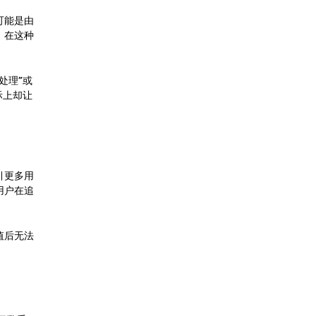
可能是由
。在这种
处理”或
际上却让
引更多用
用户在追
值后无法