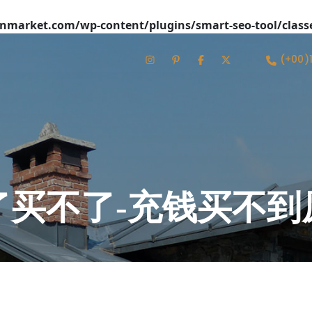
market.com/wp-content/plugins/smart-seo-tool/class
(+00)
了买不了-充钱买不到