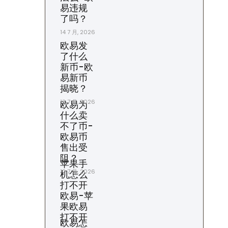
易违规
了吗？
14 7 月, 2026
欧易发
了什么
新币-欧
易新币
揭晓？
13 7 月, 2026
欧易为
什么卖
不了币-
欧易币
售出受
阻？
苹果手
12 7 月, 2026
机怎么
打不开
欧易-苹
果欧易
打不开
欧易怎