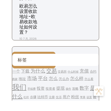
11 7 月, 2026
欧易怎么
设置收款
地址-欧
易收款地
址如何设
置？
10 7 月, 2026
标签
交易
为什么
充值
下载
一个
交易所
合约
什么时候
平台
市场
怎么
怎么样
地址
怎么办
怎么看
商家
我们
是
数字
提现
投资
投资者
攻略
操作
手续费
什么
用户
粉丝
步骤
比特币
账
注册
生活
设置
杠杆
苹果
钱包
货币
转账
号
账户
这个
金融
软件
资金
风险
返佣