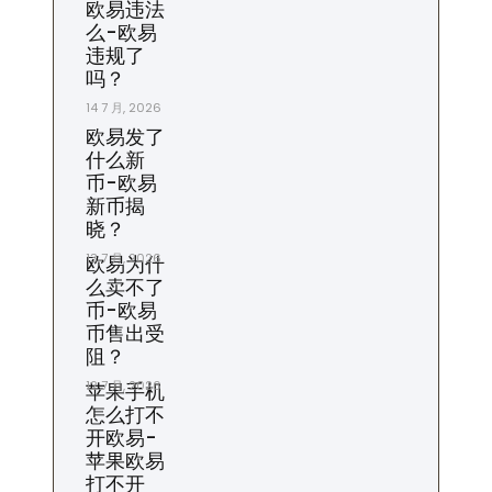
欧易违法
么-欧易
违规了
吗？
14 7 月, 2026
欧易发了
什么新
币-欧易
新币揭
晓？
13 7 月, 2026
欧易为什
么卖不了
币-欧易
币售出受
阻？
12 7 月, 2026
苹果手机
怎么打不
开欧易-
苹果欧易
打不开