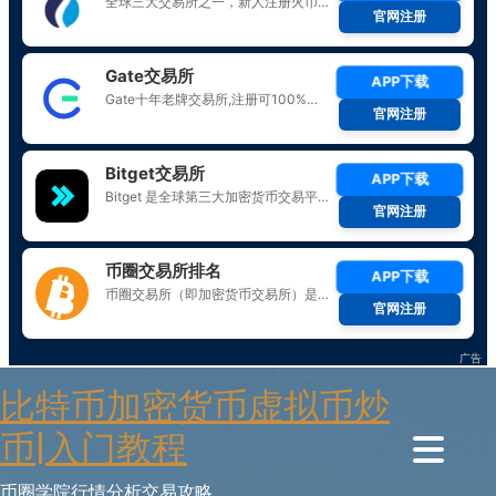
Skip
比特币加密货币虚拟币炒
to
content
币|入门教程
币圈学院行情分析交易攻略