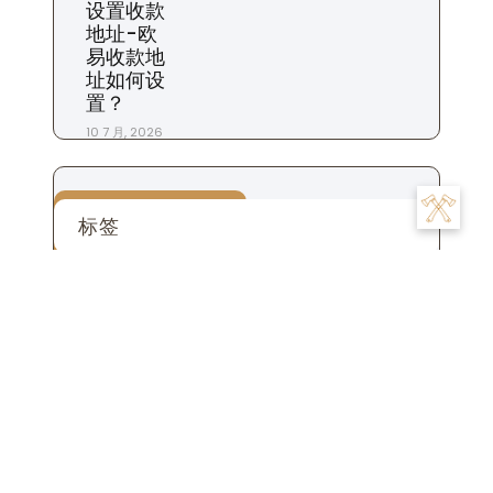
设置收款
地址-欧
易收款地
址如何设
置？
10 7 月, 2026
标签
交易
为什么
充值
下载
一个
交易所
合约
什么时候
平台
市场
怎么
怎么样
地址
怎么办
怎么看
商家
我们
是
数字
提现
投资
投资者
攻略
操作
手续费
什么
用户
粉丝
步骤
比特币
账
注册
生活
设置
杠杆
苹果
钱包
货币
转账
号
账户
这个
金融
软件
资金
风险
返佣