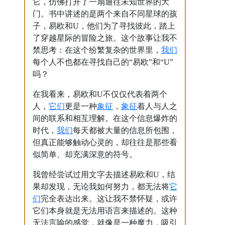
它，仿佛打开了一扇通往未知世界的大
门。书中讲述的是两个来自不同星球的孩
子，易欧和U，他们为了寻找彼此，踏上
了穿越星际的冒险之旅。这个故事让我不
我们
禁思考：在这个纷繁复杂的世界里，
每个人不也都在寻找自己的“易欧”和“U”
吗？
在我看来，易欧和U不仅仅代表着两个
它们
象征
象征
人，
更是一种
，
着人与人之
间的联系和相互理解。在这个信息爆炸的
我们
时代，
每天都被大量的信息所包围，
但真正能够触动心灵的，却往往是那些看
似简单、却充满深意的符号。
我曾经尝试过用文字去描述易欧和U，结
它
果却发现，无论我如何努力，都无法将
们
完全表达出来。这让我不禁怀疑，或许
它们本身就是无法用语言来描述的。这种
无法言喻的感觉，就像是一种魔力，吸引