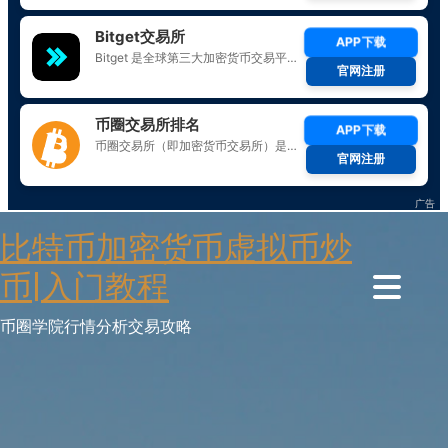
Skip
比特币加密货币虚拟币炒
to
content
币|入门教程
币圈学院行情分析交易攻略