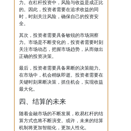
力。在杠杆投资中，风险与收益是成正比
的。因此，投资者需要在追求收益的同
时，时刻关注风险，确保自己的投资安
全。
其次，投资者需要具备敏锐的市场洞察
力。市场是不断变化的，投资者需要时刻
关注市场动态，把握市场趋势，从而做出
正确的投资决策。
最后，投资者需要具备果断的决策能力。
在市场中，机会稍纵即逝。投资者需要在
关键时刻果断决策，抓住机会，实现收益
最大化。
四、结算的未来
随着金融市场的不断发展，欧易杠杆的结
算方式也将不断演变。或许，未来的结算
机制将更加智能化，更加人性化。