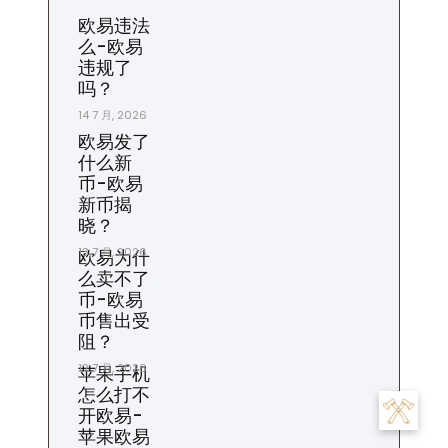
欧易违法
么-欧易
违规了
吗？
14 7 月, 2026
欧易发了
什么新
币-欧易
新币揭
晓？
13 7 月, 2026
欧易为什
么卖不了
币-欧易
币售出受
阻？
12 7 月, 2026
苹果手机
怎么打不
开欧易-
苹果欧易