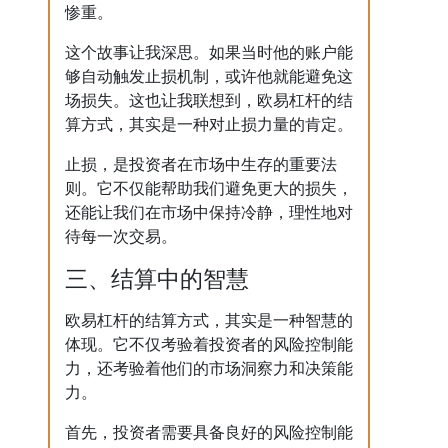
惨重。
这个故事让我深思。如果当时他的账户能
够自动触发止损机制，或许他就能避免这
场损失。这也让我联想到，欧易杠杆的结
算方式，其实是一种对止损力量的肯定。
止损，是投资者在市场中生存的重要法
则。它不仅能帮助我们避免更大的损失，
还能让我们在市场中保持冷静，理性地对
待每一次交易。
三、结算中的智慧
欧易杠杆的结算方式，其实是一种智慧的
体现。它不仅考验着投资者的风险控制能
力，还考验着他们的市场洞察力和决策能
力。
首先，投资者需要具备良好的风险控制能