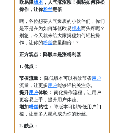
版本
欧易降
，人气涨涨涨！揭秘如何轻松
粉丝
操作，让你
翻倍
嘿，各位想要人气爆表的小伙伴们，你们
版本
是不是在为如何降低欧易
而头疼呢？
别急，今天就来给大家揭秘如何轻松操
粉丝
作，让你的
数量翻倍！?
正方观点：降版本是涨粉利器
1. 优点：
用户
节省流量：
降低版本可以有效节省
用户
流量，让更多
能够轻松关注你。
用户
提升
体验：
简化操作流程，让用户
更容易上手，提升用户体验。
粉丝
增加
粘性：
降版本可以降低用户门
槛，让更多人愿意成为你的粉丝。
2. 缺点：