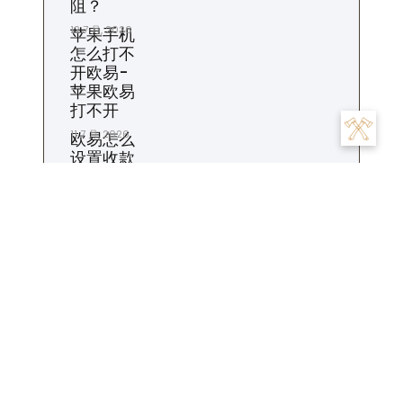
阻？
12 7 月, 2026
苹果手机
怎么打不
开欧易-
苹果欧易
打不开
11 7 月, 2026
欧易怎么
设置收款
地址-欧
易收款地
址如何设
置？
10 7 月, 2026
标签
交易
为什么
充值
下载
一个
交易所
合约
什么时候
平台
市场
怎么
怎么样