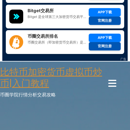
Skip
比特币加密货币虚拟币炒
to
content
币|入门教程
币圈学院行情分析交易攻略