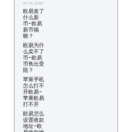
14 7 月, 2026
欧易发了
什么新
币-欧易
新币揭
晓？
13 7 月, 2026
欧易为什
么卖不了
币-欧易
币售出受
阻？
12 7 月, 2026
苹果手机
怎么打不
开欧易-
苹果欧易
打不开
11 7 月, 2026
欧易怎么
设置收款
地址-欧