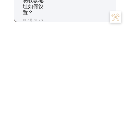
易收款地
址如何设
置？
10 7 月, 2026
标签
交易
为什么
充值
下载
一个
交易所
合约
什么时候
平台
市场
怎么
怎么样
地址
怎么办
怎么看
商家
我们
是
数字
提现
投资
投资者
攻略
操作
手续费
什么
用户
粉丝
步骤
比特币
账
注册
生活
设置
杠杆
苹果
钱包
货币
转账
号
账户
这个
金融
软件
资金
风险
返佣
Follow Us :