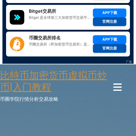
Skip
比特币加密货币虚拟币炒
to
content
币|入门教程
币圈学院行情分析交易攻略