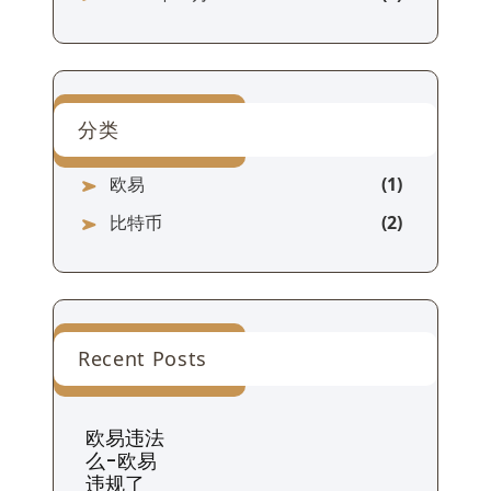
分类
欧易
比特币
Recent Posts
欧易违法
么-欧易
违规了