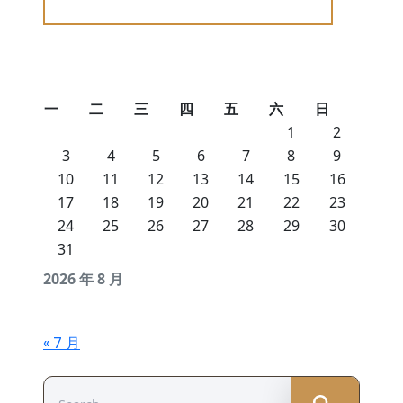
一
二
三
四
五
六
日
1
2
3
4
5
6
7
8
9
10
11
12
13
14
15
16
17
18
19
20
21
22
23
24
25
26
27
28
29
30
31
2026 年 8 月
« 7 月
Search