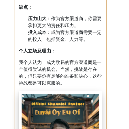
缺点
：
压力山大
：作为官方渠道商，你需要
承担更大的责任和压力。
投入成本
：成为官方渠道商需要一定
的投入，包括资金、人力等。
个人立场及理由
：
我个人认为，成为欧易的官方渠道商是一
个值得尝试的机会。当然，挑战是存在
的，但只要你有足够的准备和决心，这些
挑战都是可以克服的。