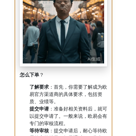
怎么下单
？
了解要求
：首先，你需要了解成为欧
易官方渠道商的具体要求，包括资
质、业绩等。
提交申请
：准备好相关资料后，就可
以提交申请了。一般来说，欧易会有
专门的审核流程。
等待审核
：提交申请后，耐心等待欧