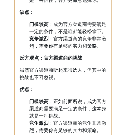
是一种信任，客户更愿意选择你。
缺点
：
门槛较高
：成为官方渠道商需要满足
一定的条件，不是谁都能轻松拿下。
竞争激烈
：官方渠道商的竞争非常激
烈，需要你有足够的实力和策略。
反方观点：官方渠道商的挑战
虽然官方渠道商听起来很诱人，但其中的
挑战也不容忽视。
优点
：
门槛较高
：正如前面所说，成为官方
渠道商需要满足一定的条件，这本身
就是一种挑战。
竞争激烈
：官方渠道商的竞争非常激
烈，需要你有足够的实力和策略。