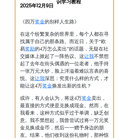
2025年12月9日
奖金
《四万
的别样人生路》
在这个纷繁复杂的世界里，每个人都在寻
找属于自己的那条路。而近日，关于“欧
奖励
易
的4万怎么卖出”的话题，无疑在社
让我
交媒体上掀起了一阵热议。这
不禁想
起了去年在街头偶遇的一位老者，他手持
一张万元大钞，脸上洋溢着难以言表的喜
让我
悦。这
深思：究竟什么样的方式，才
奖金
能让这4万
焕发出新的生机？
奖金
或许，有人会认为，将这4万
卖出，
最直接的方式便是兑换成现金。然而，在
我看来，这种方式似乎过于单调，缺乏创
意。我不禁想起，我曾尝试过将一万元奖
金兑换成金币，然后一一赠予身边的朋
友。结果，他们收到这份礼物时，那种惊