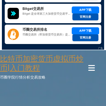
Skip
比特币加密货币虚拟币炒
to
content
币|入门教程
币圈学院行情分析交易攻略