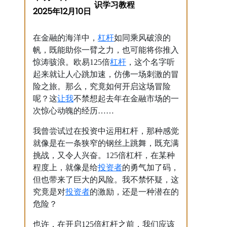
2025年12月10日
杠杆
在金融的海洋中，
如同乘风破浪的
帆，既能助你一臂之力，也可能将你推入
杠杆
惊涛骇浪。欧易125倍
，这个名字听
起来就让人心跳加速，仿佛一场刺激的冒
险之旅。那么，究竟如何开启这场冒险
让我
呢？这
不禁想起去年在金融市场的一
次惊心动魄的经历……
我曾尝试过在投资中运用杠杆，那种感觉
就像是在一条狭窄的钢丝上跳舞，既充满
挑战，又令人兴奋。125倍杠杆，在某种
投资者
程度上，就像是给
的勇气加了码，
但也带来了巨大的风险。我不禁怀疑，这
投资者
究竟是对
的激励，还是一种潜在的
危险？
也许，在开启125倍杠杆之前，我们应该