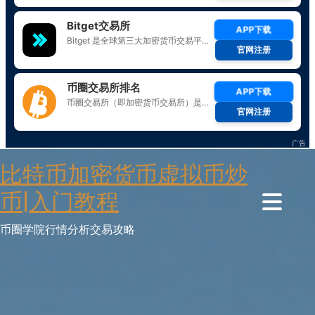
Skip
比特币加密货币虚拟币炒
to
content
币|入门教程
币圈学院行情分析交易攻略