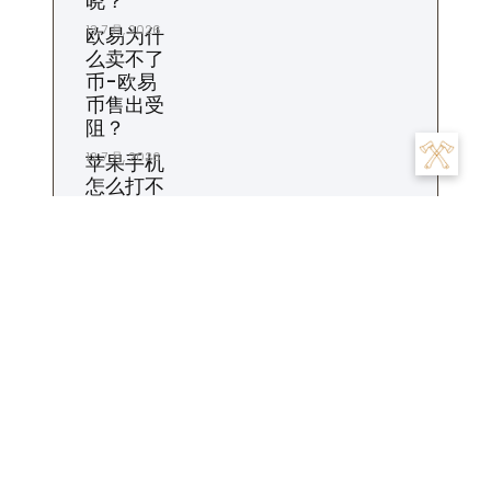
晓？
13 7 月, 2026
欧易为什
么卖不了
币-欧易
币售出受
阻？
12 7 月, 2026
苹果手机
怎么打不
开欧易-
苹果欧易
打不开
11 7 月, 2026
欧易怎么
设置收款
地址-欧
易收款地
址如何设
置？
10 7 月, 2026