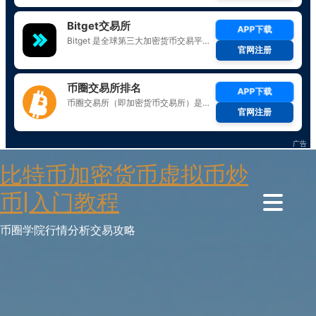
Skip
比特币加密货币虚拟币炒
to
content
币|入门教程
币圈学院行情分析交易攻略