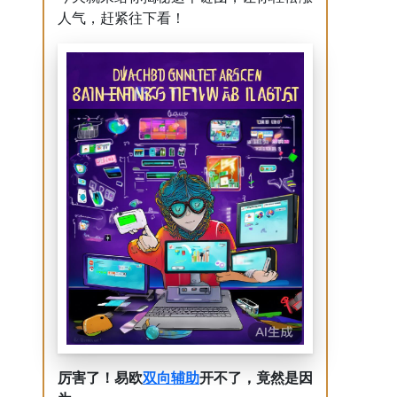
人气，赶紧往下看！
双向
辅助
厉害了！易欧
开不了，竟然是因