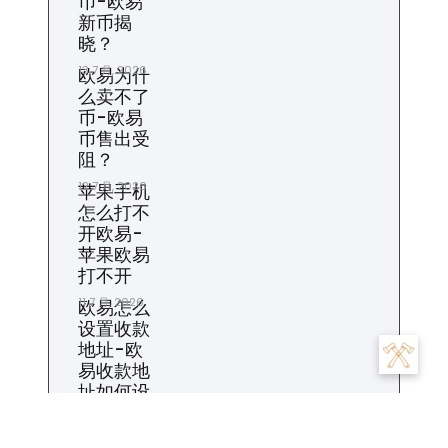
币-欧易
新币揭
晓？
13 7 月, 2026
欧易为什
么卖不了
币-欧易
币售出受
阻？
12 7 月, 2026
苹果手机
怎么打不
开欧易-
苹果欧易
打不开
11 7 月, 2026
欧易怎么
设置收款
地址-欧
易收款地
址如何设
置？
10 7 月, 2026