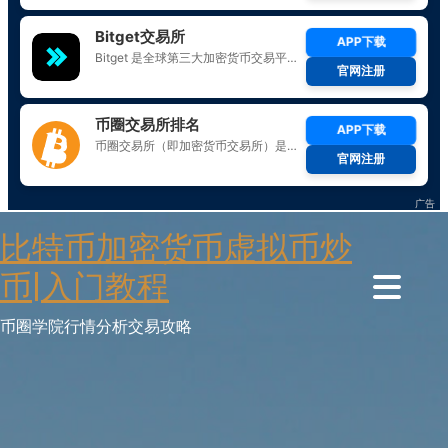
Skip
比特币加密货币虚拟币炒
to
content
币|入门教程
币圈学院行情分析交易攻略