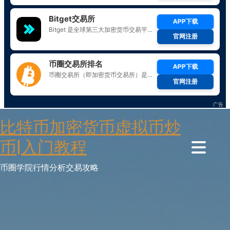
Skip
比特币加密货币虚拟币炒
to
content
币|入门教程
币圈学院行情分析交易攻略