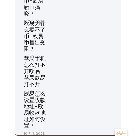
币-欧易
新币揭
晓？
13 7 月, 2026
欧易为什
么卖不了
币-欧易
币售出受
阻？
12 7 月, 2026
苹果手机
怎么打不
开欧易-
苹果欧易
打不开
11 7 月, 2026
欧易怎么
设置收款
地址-欧
易收款地
址如何设
置？
10 7 月, 2026