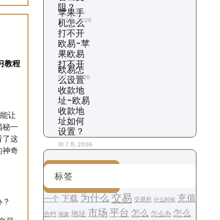
阻？
苹果手
12 7 月, 2026
机怎么
打不开
欧易-苹
果欧易
打不开
欧易怎
11 7 月, 2026
么设置
收款地
址-欧易
收款地
种能让
址如何
揭秘一
设置？
看了这
10 7 月, 2026
的神奇
标签
交易
为什么
充值
下载
一个
交易所
什么时候
办？
平台
市场
怎么
怎么
地址
怎么办
合约
商家