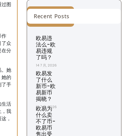
通过图
Recent Posts
影作
欧易违
引了众
法么-欧
易违规
是在分
了吗？
14 7 月, 2026
品。她
欧易发
。她的
了什么
到了手
新币-欧
易新币
揭晓？
如生活
13 7 月, 2026
欧易为
上，我
什么卖
而这，
不了币-
欧易币
售出受