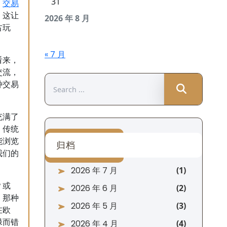
31
交易
，
。这让
2026 年 8 月
古玩
« 7 月
看来，
交流，
Search
种交易
for:
充满了
，传统
能浏览
归档
我们的
2026 年 7 月
？或
2026 年 6 月
，那种
2026 年 5 月
在欧
碌而错
2026 年 4 月