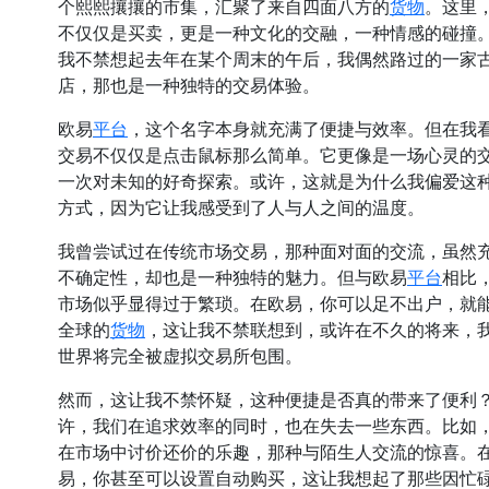
货物
个熙熙攘攘的市集，汇聚了来自四面八方的
。这里
不仅仅是买卖，更是一种文化的交融，一种情感的碰撞
我不禁想起去年在某个周末的午后，我偶然路过的一家
店，那也是一种独特的交易体验。
平台
欧易
，这个名字本身就充满了便捷与效率。但在我
交易不仅仅是点击鼠标那么简单。它更像是一场心灵的
一次对未知的好奇探索。或许，这就是为什么我偏爱这
方式，因为它让我感受到了人与人之间的温度。
我曾尝试过在传统市场交易，那种面对面的交流，虽然
平台
不确定性，却也是一种独特的魅力。但与欧易
相比
市场似乎显得过于繁琐。在欧易，你可以足不出户，就
货物
全球的
，这让我不禁联想到，或许在不久的将来，
世界将完全被虚拟交易所包围。
然而，这让我不禁怀疑，这种便捷是否真的带来了便利
许，我们在追求效率的同时，也在失去一些东西。比如
在市场中讨价还价的乐趣，那种与陌生人交流的惊喜。
易，你甚至可以设置自动购买，这让我想起了那些因忙