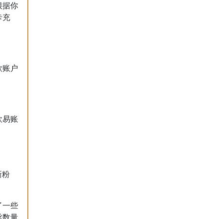
根据你
卡充
款账户
欧易账
新粉
了一些
丝数量