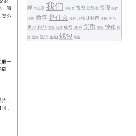
交易
我们
样
提现
投资
说，简
投资者
怎么看
操作
手续费
，怎么
是什么
数字
步骤
比特币
攻略
注册
生活
杠杆
货币
转账
用户
粉丝
账号
账户
软
设置
资金
苹果
钱包
这个
金融
件
风险
返佣
注册一
能搞
照片，
时间，