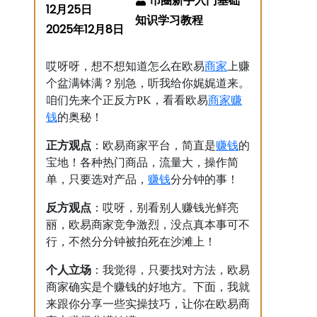
12月25日
2025年12月8日
商家
哎呀呀，想不想知道怎么在欧易
上赚
个盆满钵满？别急，听我给你娓娓道来。
商家
赚
咱们先来个正反方PK，看看欧易
钱
的奥秘！
赚钱
正方观点
：欧易商家平台，简直是
的
宝地！各种热门商品，流量大，操作简
赚钱
单，只要选对产品，
分分钟的事！
反方观点
：哎呀，别看别人赚钱光鲜亮
丽，欧易商家竞争激烈，没点真本事可不
行，不然分分钟被拍死在沙滩上！
个人立场
：我觉得，只要找对方法，欧易
商家确实是个赚钱的好地方。下面，我就
来跟你分享一些实操技巧，让你在欧易商