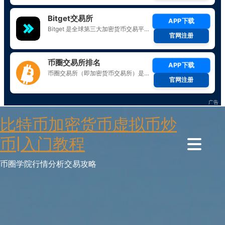
Skip
比特币加密货币虚拟币炒
to
content
币|入门教程
币圈学院行情分析交易攻略