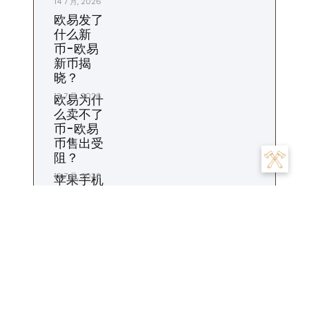
14 7 月, 2026
欧易发了
什么新
币-欧易
新币揭
晓？
13 7 月, 2026
欧易为什
么卖不了
币-欧易
币售出受
阻？
12 7 月, 2026
苹果手机
怎么打不
开欧易-
苹果欧易
打不开
11 7 月, 2026
欧易怎么
设置收款
地址-欧
易收款地