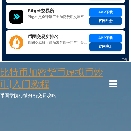
Skip
比特币加密货币虚拟币炒
to
content
币|入门教程
币圈学院行情分析交易攻略