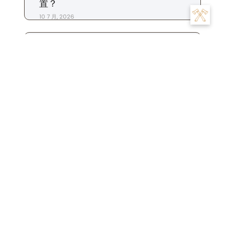
置？
10 7 月, 2026
标签
交易
为什么
充值
下载
一个
交易所
合约
什么时候
平台
市场
怎么
怎么样
地址
怎么办
怎么看
商家
我们
是
数字
提现
投资
投资者
攻略
操作
手续费
什么
用户
粉丝
步骤
比特币
账
注册
生活
设置
杠杆
苹果
钱包
货币
转账
号
账户
这个
金融
软件
资金
风险
返佣
Follow Us :