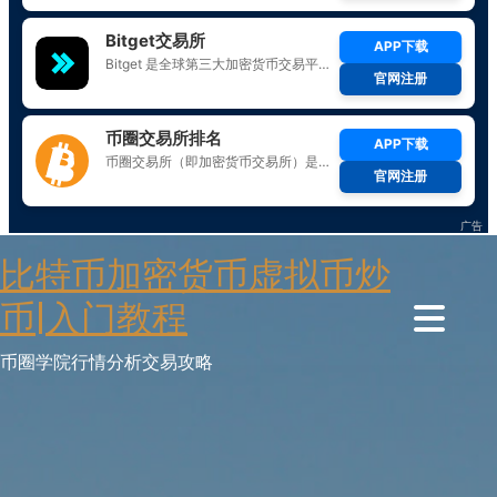
Skip
比特币加密货币虚拟币炒
to
content
币|入门教程
币圈学院行情分析交易攻略