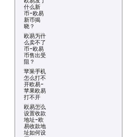
欧易发了
什么新
币-欧易
新币揭
晓？
13 7 月, 2026
欧易为什
么卖不了
币-欧易
币售出受
阻？
12 7 月, 2026
苹果手机
怎么打不
开欧易-
苹果欧易
打不开
11 7 月, 2026
欧易怎么
设置收款
地址-欧
易收款地
址如何设