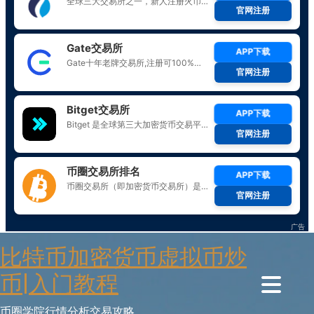
Skip
比特币加密货币虚拟币炒
to
content
币|入门教程
币圈学院行情分析交易攻略