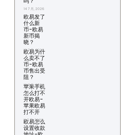
吗？
14 7 月, 2026
欧易发了
什么新
币-欧易
新币揭
晓？
13 7 月, 2026
欧易为什
么卖不了
币-欧易
币售出受
阻？
12 7 月, 2026
苹果手机
怎么打不
开欧易-
苹果欧易
打不开
11 7 月, 2026
欧易怎么
设置收款
地址-欧