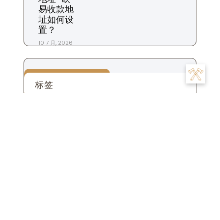
易收款地
址如何设
置？
10 7 月, 2026
标签
交易
为什么
充值
下载
一个
交易所
合约
什么时候
平台
市场
怎么
怎么样
地址
怎么办
怎么看
商家
我们
是
数字
提现
投资
投资者
攻略
操作
手续费
什么
用户
粉丝
步骤
比特币
账
注册
生活
设置
杠杆
苹果
钱包
货币
转账
号
账户
这个
金融
软件
资金
风险
返佣
文
Previous:
易欧地址怎么
Next:
欧易合约地址怎么
章
发-易欧地址发送方法
解除-欧易合约地址解除