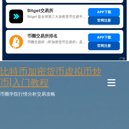
Skip
比特币加密货币虚拟币炒
to
content
币|入门教程
币圈学院行情分析交易攻略