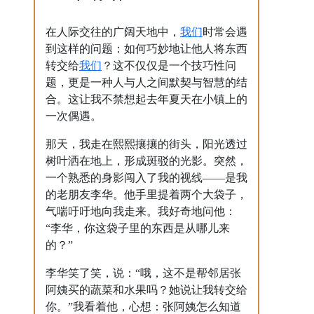
我们
在人际交往的广阔天地中，
时常会遇
到这样的问题：如何巧妙地让他人将东西
我们
转交给
？这不仅仅是一个技巧性问
题，更是一种人与人之间默契与智慧的结
合。这让我不禁想起去年夏天在小镇上的
一次偶遇。
那天，我走在熙熙攘攘的街头，阳光透过
树叶洒在地上，形成斑驳的光影。突然，
一个熟悉的身影闯入了我的视线——是我
的老朋友李华。他手里提着两个大袋子，
气喘吁吁地向我走来。我好奇地问他：
“李华，你这袋子里的东西是从哪儿来
的？”
李华笑了笑，说：“哦，这不是帮邻居张
阿姨买的蔬菜和水果吗？她说让我转交给
你。”我看着他，心想：张阿姨怎么知道