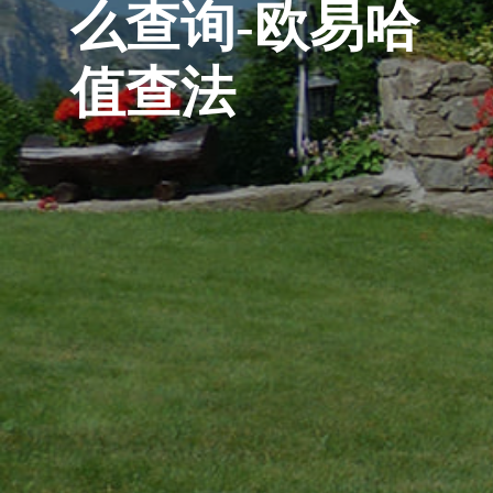
么查询-欧易哈
值查法