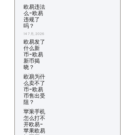
欧易违法
么-欧易
违规了
吗？
14 7 月, 2026
欧易发了
什么新
币-欧易
新币揭
晓？
13 7 月, 2026
欧易为什
么卖不了
币-欧易
币售出受
阻？
12 7 月, 2026
苹果手机
怎么打不
开欧易-
苹果欧易