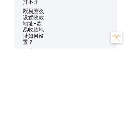
打不开
11 7 月, 2026
欧易怎么
设置收款
地址-欧
易收款地
址如何设
置？
10 7 月, 2026
标签
交易
为什么
充值
下载
一个
交易所
合约
什么时候
平台
市场
怎么
怎么样
地址
怎么办
怎么看
商家
我们
是
数字
提现
投资
投资者
攻略
操作
手续费
什么
用户
粉丝
步骤
比特币
账
注册
生活
设置
杠杆
苹果
钱包
货币
转账
号
账户
这个
金融
软件
资金
风险
返佣