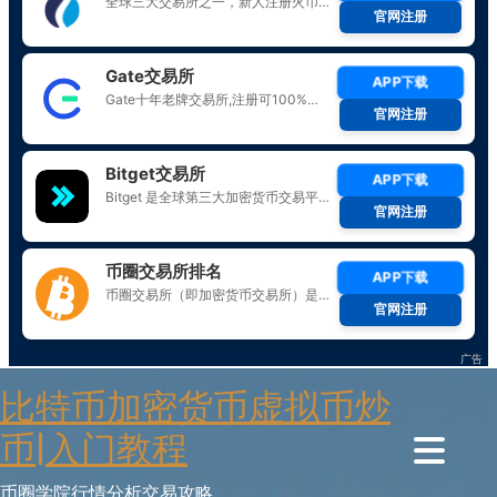
Skip
比特币加密货币虚拟币炒
to
content
币|入门教程
币圈学院行情分析交易攻略