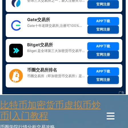
Skip
比特币加密货币虚拟币炒
to
content
币|入门教程
币圈学院行情分析交易攻略