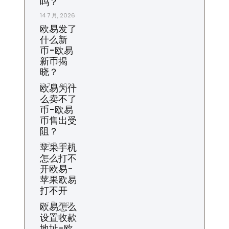
吗？
14 7 月, 2026
欧易发了
什么新
币-欧易
新币揭
晓？
13 7 月, 2026
欧易为什
么卖不了
币-欧易
币售出受
阻？
12 7 月, 2026
苹果手机
怎么打不
开欧易-
苹果欧易
打不开
11 7 月, 2026
欧易怎么
设置收款
地址-欧