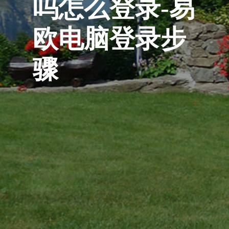
吗怎么登录-易
欧电脑登录步
骤