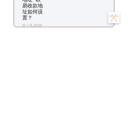
易收款地
址如何设
置？
10 7 月, 2026
标签
交易
为什么
充值
下载
一个
交易所
合约
什么时候
平台
市场
怎么
怎么样
地址
怎么办
怎么看
商家
我们
是
数字
提现
投资
投资者
攻略
操作
手续费
什么
用户
粉丝
步骤
比特币
账
注册
生活
设置
杠杆
苹果
钱包
货币
转账
号
账户
这个
金融
软件
资金
风险
返佣
文
Previous:
欧易平台怎么
Next:
欧贝绒易起球吗为
章
逐个看比-欧易逐个比观
什么-欧贝绒易起球原