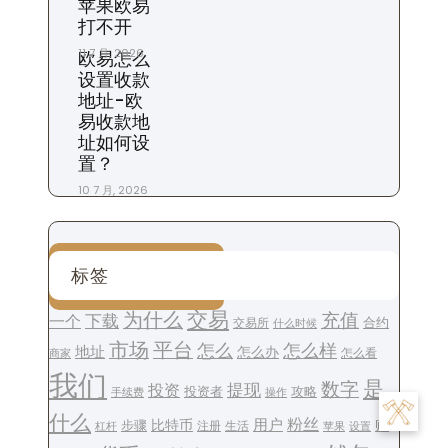
苹果欧易
打不开
11 7 月, 2026
欧易怎么
设置收款
地址-欧
易收款地
址如何设
置？
10 7 月, 2026
标签
交易
为什么
充值
下载
一个
交易所
合约
什么时候
平台
市场
怎么
怎么样
地址
怎么办
怎么看
商家
我们
是
数字
提现
投资
投资者
攻略
操作
手续费
什么
用户
粉丝
步骤
比特币
账
注册
生活
设置
杠杆
苹果