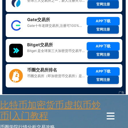
Skip
比特币加密货币虚拟币炒
to
content
币|入门教程
币圈学院行情分析交易攻略