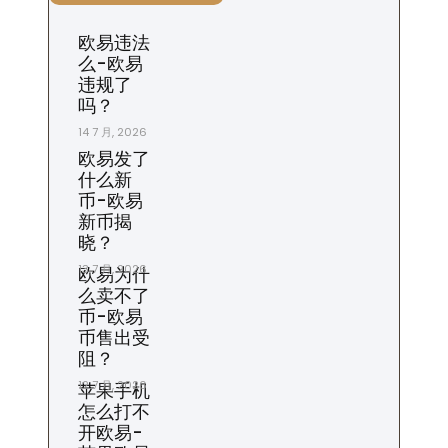
欧易违法
么-欧易
违规了
吗？
14 7 月, 2026
欧易发了
什么新
币-欧易
新币揭
晓？
13 7 月, 2026
欧易为什
么卖不了
币-欧易
币售出受
阻？
12 7 月, 2026
苹果手机
怎么打不
开欧易-