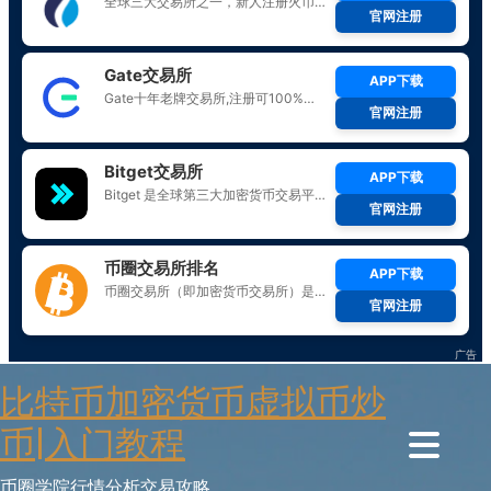
Skip
比特币加密货币虚拟币炒
to
content
币|入门教程
币圈学院行情分析交易攻略