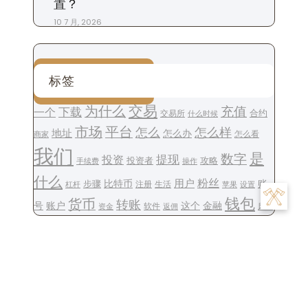
置？
10 7 月, 2026
标签
交易
为什么
充值
下载
一个
交易所
合约
什么时候
平台
市场
怎么
怎么样
地址
怎么办
怎么看
商家
我们
是
数字
提现
投资
投资者
攻略
操作
手续费
什么
用户
粉丝
步骤
比特币
账
注册
生活
设置
杠杆
苹果
钱包
货币
转账
号
账户
这个
金融
软件
资金
风险
返佣
文
Previous:
欧易客服邮箱
Next:
欧易怎么冲币省手
章
地址怎么填-客服邮箱填
续费-欧易冲币手续费减
导
写指南
免技巧
航