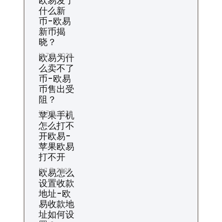
欧易发了
什么新
币-欧易
新币揭
晓？
13 7 月, 2026
欧易为什
么卖不了
币-欧易
币售出受
阻？
12 7 月, 2026
苹果手机
怎么打不
开欧易-
苹果欧易
打不开
11 7 月, 2026
欧易怎么
设置收款
地址-欧
易收款地
址如何设