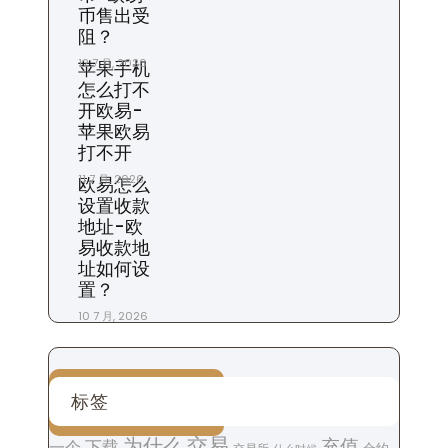
币售出受
阻？
12 7 月, 2026
苹果手机
怎么打不
开欧易-
苹果欧易
打不开
11 7 月, 2026
欧易怎么
设置收款
地址-欧
易收款地
址如何设
置？
10 7 月, 2026
标签
交易
为什么
充值
下载
一个