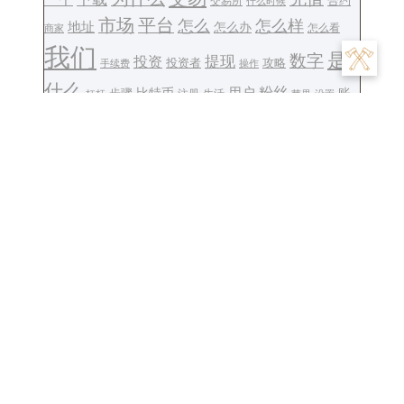
交易所
合约
什么时候
平台
市场
怎么
怎么样
地址
怎么办
怎么看
商家
我们
是
数字
提现
投资
投资者
攻略
操作
手续费
什么
用户
粉丝
步骤
比特币
账
注册
生活
设置
杠杆
苹果
钱包
货币
转账
号
账户
这个
金融
软件
资金
风险
返佣
文
Previous:
易欧怎么避免
Next:
欧易平台的matex
章
收到黑钱-如何防黑钱入
是什么意思-欧易matex
导
易欧？
含义？
航
Follow Us :
© 2025 . all rights reserved.