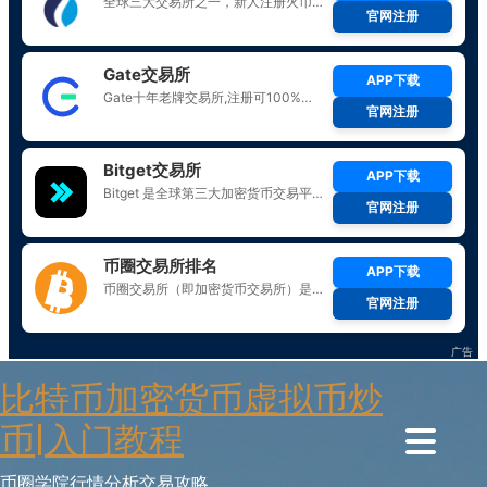
Skip
比特币加密货币虚拟币炒
to
content
币|入门教程
币圈学院行情分析交易攻略