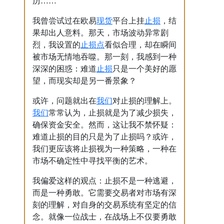
历……
现货
止损
我曾尝试过在欧易
平台上挂
，结
果却出人意料。那天，市场波动异常剧
止损点
烈，我设置的
看似合理，却在瞬间
被市场无情地吞噬。那一刻，我感到一种
止损
深深的困惑：难道
只是一个美好的愿
望，而现实却是另一番景象？
我们
或许，问题就出在
对止损的理解上。
我们
常常认为，止损就是为了减少损失，
确保资金安全。然而，这让我不禁怀疑：
难道止损的目的只是为了止损吗？或许，
我们更应该将止损视为一种策略，一种在
市场不确定性中寻找平衡的艺术。
我偏爱这样的观点：止损不是一种逃避，
而是一种勇敢。它需要交易者对市场有深
刻的理解，对自身的交易系统有坚定的信
念。就像一位战士，在战场上不仅要勇敢