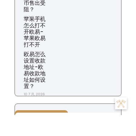
币售出受
阻？
12 7 月, 2026
苹果手机
怎么打不
开欧易-
苹果欧易
打不开
11 7 月, 2026
欧易怎么
设置收款
地址-欧
易收款地
址如何设
置？
10 7 月, 2026
标签
交易
为什么
充值
下载
一个
交易所
合约
什么时候