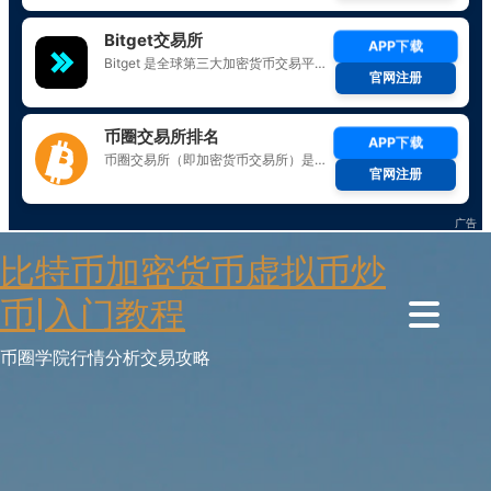
Skip
比特币加密货币虚拟币炒
to
content
币|入门教程
币圈学院行情分析交易攻略