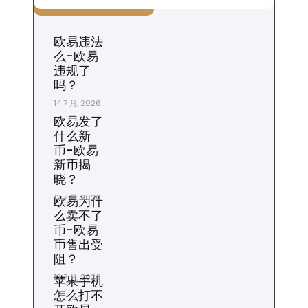
欧易违法
么-欧易
违规了
吗？
14 7 月, 2026
欧易发了
什么新
币-欧易
新币揭
晓？
13 7 月, 2026
欧易为什
么卖不了
币-欧易
币售出受
阻？
12 7 月, 2026
苹果手机
怎么打不