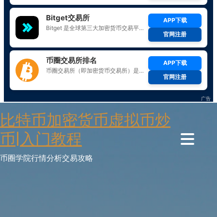
Skip
比特币加密货币虚拟币炒
to
content
币|入门教程
币圈学院行情分析交易攻略