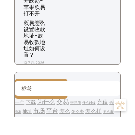
开欧易-
苹果欧易
打不开
11 7 月, 2026
欧易怎么
设置收款
地址-欧
易收款地
址如何设
置？
10 7 月, 2026
标签
交易
为什么
充值
下载
一个
交易所
合约
什么时候
平台
市场
怎么
怎么样
地址
怎么办
怎么看
商家
我们
是
数字
提现
投资
投资者
攻略
操作
手续费
什么
用户
粉丝
步骤
比特币
账
注册
生活
设置
杠杆
苹果