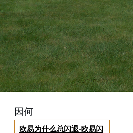
因何
欧易为什么总闪退-欧易闪