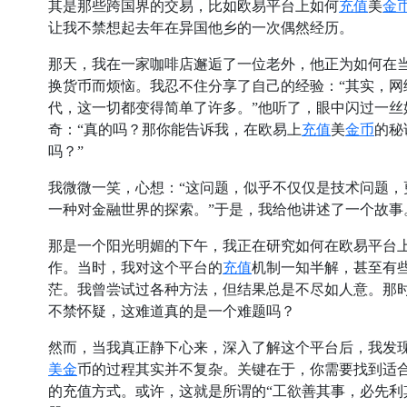
充值
金
其是那些跨国界的交易，比如欧易平台上如何
美
让我不禁想起去年在异国他乡的一次偶然经历。
那天，我在一家咖啡店邂逅了一位老外，他正为如何在
换货币而烦恼。我忍不住分享了自己的经验：“其实，网
代，这一切都变得简单了许多。”他听了，眼中闪过一丝
充值
金币
奇：“真的吗？那你能告诉我，在欧易上
美
的秘
吗？”
我微微一笑，心想：“这问题，似乎不仅仅是技术问题，
一种对金融世界的探索。”于是，我给他讲述了一个故事
那是一个阳光明媚的下午，我正在研究如何在欧易平台
充值
作。当时，我对这个平台的
机制一知半解，甚至有
茫。我曾尝试过各种方法，但结果总是不尽如人意。那
不禁怀疑，这难道真的是一个难题吗？
然而，当我真正静下心来，深入了解这个平台后，我发
美金
币的过程其实并不复杂。关键在于，你需要找到适
的充值方式。或许，这就是所谓的“工欲善其事，必先利