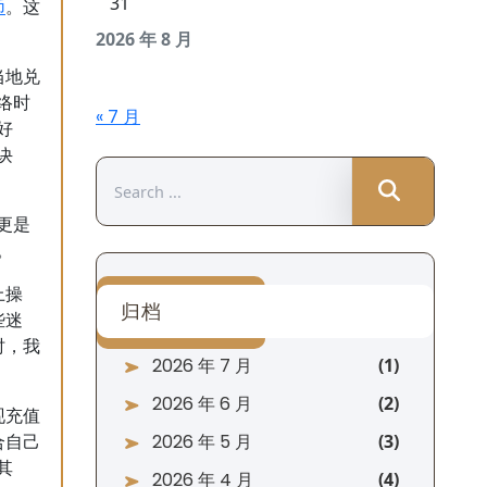
31
币
。这
2026 年 8 月
当地兑
络时
« 7 月
好
诀
Search
for:
更是
。
上操
归档
些迷
时，我
2026 年 7 月
2026 年 6 月
现充值
2026 年 5 月
合自己
其
2026 年 4 月