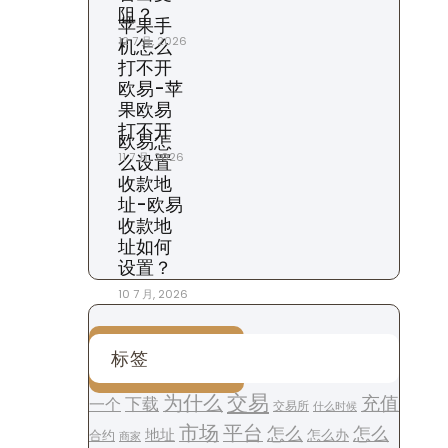
阻？
苹果手
12 7 月, 2026
机怎么
打不开
欧易-苹
果欧易
打不开
欧易怎
11 7 月, 2026
么设置
收款地
址-欧易
收款地
址如何
设置？
10 7 月, 2026
标签
交易
为什么
充值
下载
一个
交易所
什么时候
平台
市场
怎么
怎么
地址
怎么办
合约
商家