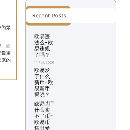
Recent Posts
较为繁
欧易违
法么-欧
影。而
易违规
是最重
了吗？
未来的
14 7 月, 2026
欧易发
了什么
新币-欧
易新币
揭晓？
13 7 月, 2026
欧易为
什么卖
不了币-
欧易币
售出受