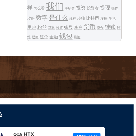
我们
样
提现
投资
投资者
怎么看
操作
手续费
是什么
数字
步骤
比特币
攻略
注册
生活
杠杆
货币
转账
用户
粉丝
账号
账户
软
设置
资金
苹果
钱包
这个
金融
件
风险
返佣