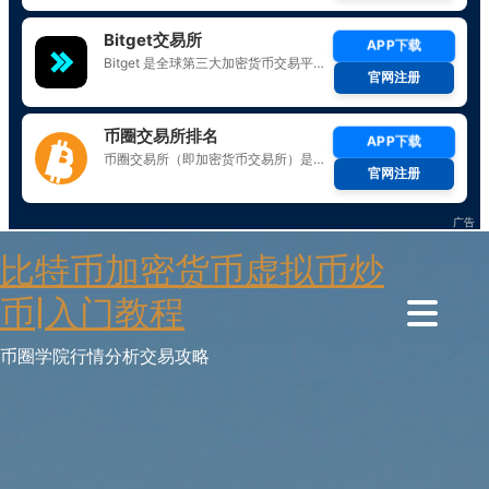
Skip
比特币加密货币虚拟币炒
to
content
币|入门教程
币圈学院行情分析交易攻略