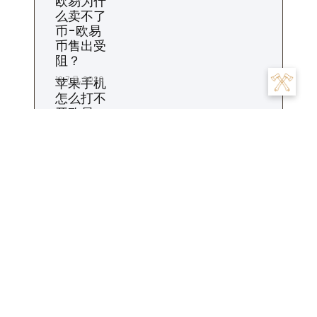
欧易为什
么卖不了
币-欧易
币售出受
阻？
12 7 月, 2026
苹果手机
怎么打不
开欧易-
苹果欧易
打不开
11 7 月, 2026
欧易怎么
设置收款
地址-欧
易收款地
址如何设
置？
10 7 月, 2026