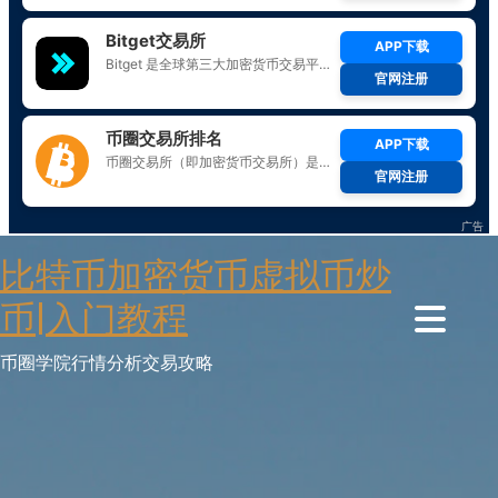
Skip
比特币加密货币虚拟币炒
to
content
币|入门教程
币圈学院行情分析交易攻略