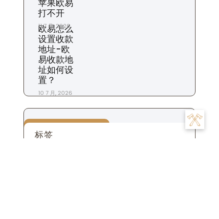
苹果欧易
打不开
11 7 月, 2026
欧易怎么
设置收款
地址-欧
易收款地
址如何设
置？
10 7 月, 2026
标签
交易
为什么
充值
下载
一个
交易所
合约
什么时候
平台
市场
怎么
怎么样
地址
怎么办
怎么看
商家
我们
是
数字
提现
投资
投资者
攻略
操作
手续费
什么
用户
粉丝
步骤
比特币
账
注册
生活
设置
杠杆
苹果