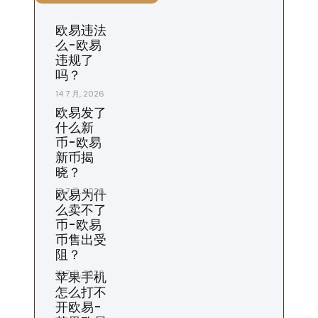
欧易违法
么-欧易
违规了
吗？
14 7 月, 2026
欧易发了
什么新
币-欧易
新币揭
晓？
13 7 月, 2026
欧易为什
么卖不了
币-欧易
币售出受
阻？
12 7 月, 2026
苹果手机
怎么打不
开欧易-