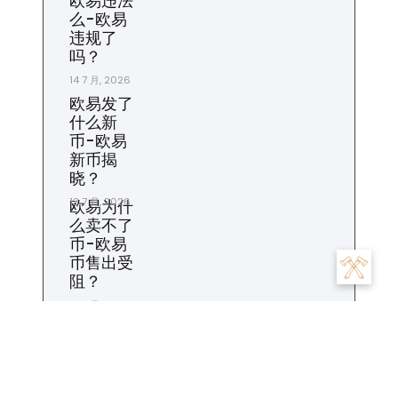
欧易违法
么-欧易
违规了
吗？
14 7 月, 2026
欧易发了
什么新
币-欧易
新币揭
晓？
13 7 月, 2026
欧易为什
么卖不了
币-欧易
币售出受
阻？
12 7 月, 2026
苹果手机
怎么打不
开欧易-
苹果欧易
打不开