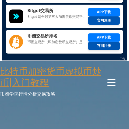
Skip
比特币加密货币虚拟币炒
to
content
币|入门教程
币圈学院行情分析交易攻略