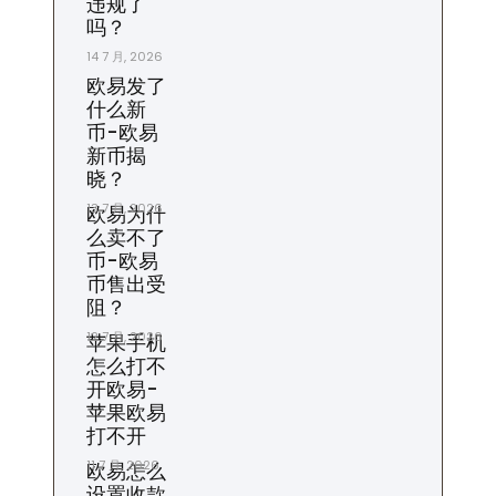
违规了
吗？
14 7 月, 2026
欧易发了
什么新
币-欧易
新币揭
晓？
13 7 月, 2026
欧易为什
么卖不了
币-欧易
币售出受
阻？
12 7 月, 2026
苹果手机
怎么打不
开欧易-
苹果欧易
打不开
11 7 月, 2026
欧易怎么
设置收款