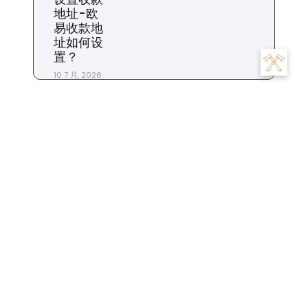
地址-欧
易收款地
址如何设
置？
10 7 月, 2026
标签
交易
为什么
充值
下载
一个
交易所
合约
什么时候
平台
市场
怎么
怎么样
地址
怎么办
怎么看
商家
我们
是
数字
提现
投资
投资者
攻略
操作
手续费
什么
用户
粉丝
步骤
比特币
账
注册
生活
设置
杠杆
苹果
钱包
货币
转账
号
账户
这个
金融
软件
资金
风险
返佣