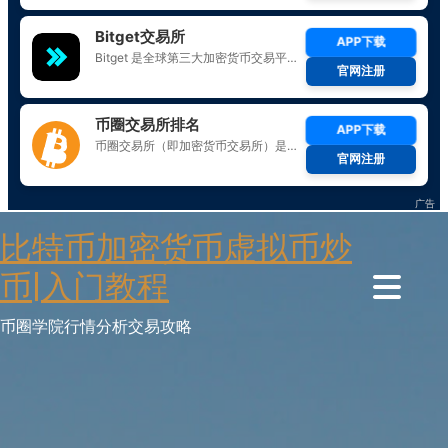
Skip
比特币加密货币虚拟币炒
to
content
币|入门教程
币圈学院行情分析交易攻略