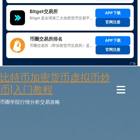
Skip
比特币加密货币虚拟币炒
to
content
币|入门教程
币圈学院行情分析交易攻略