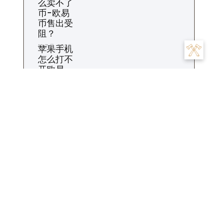
么卖不了
币-欧易
币售出受
阻？
12 7 月, 2026
苹果手机
怎么打不
开欧易-
苹果欧易
打不开
11 7 月, 2026
欧易怎么
设置收款
地址-欧
易收款地
址如何设
置？
10 7 月, 2026
标签