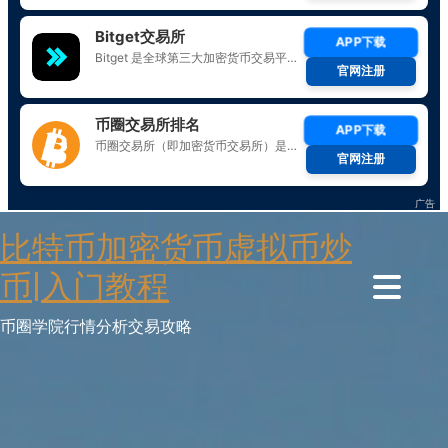
Skip
比特币加密货币虚拟币炒
to
content
币|入门教程
币圈学院行情分析交易攻略