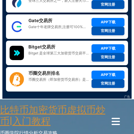
Skip
比特币加密货币虚拟币炒
to
content
币|入门教程
币圈学院行情分析交易攻略