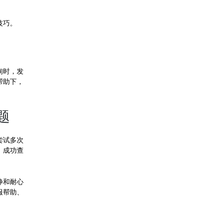
技巧。
询时，发
帮助下，
题
尝试多次
，成功查
静和耐心
服帮助、