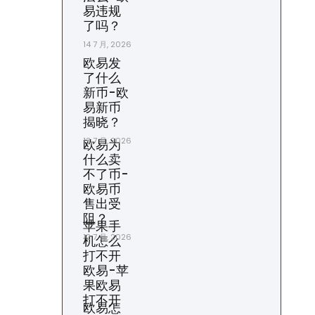
易违规
了吗？
14 7 月, 2026
欧易发
了什么
新币-欧
易新币
揭晓？
13 7 月, 2026
欧易为
什么卖
不了币-
欧易币
售出受
阻？
苹果手
12 7 月, 2026
机怎么
打不开
欧易-苹
果欧易
打不开
欧易怎