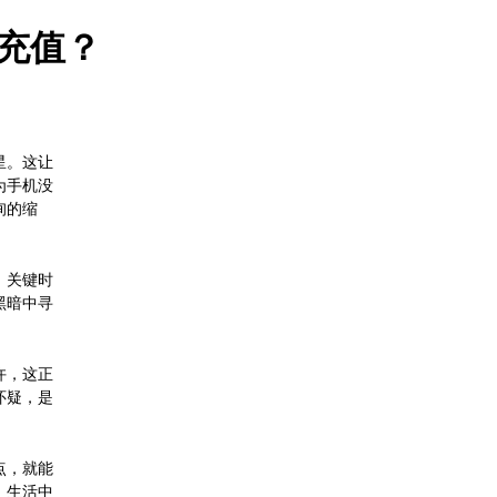
充值？
星。这让
为手机没
询的缩
，关键时
黑暗中寻
许，这正
怀疑，是
点，就能
，生活中