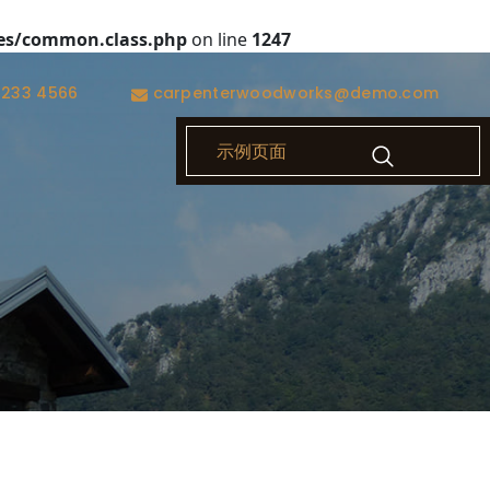
es/common.class.php
on line
1247
1233 4566
carpenterwoodworks@demo.com
示例页面