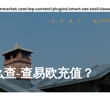
market.com/wp-content/plugins/smart-seo-tool/class
(+00)
查-查易欧充值？