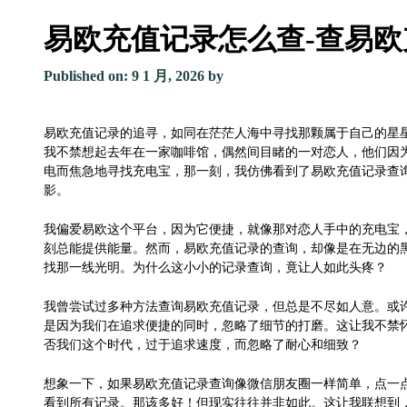
易欧充值记录怎么查-查易欧
Published on: 9 1 月, 2026
by
易欧充值记录的追寻，如同在茫茫人海中寻找那颗属于自己的星
我不禁想起去年在一家咖啡馆，偶然间目睹的一对恋人，他们因
电而焦急地寻找充电宝，那一刻，我仿佛看到了易欧充值记录查
影。
我偏爱易欧这个平台，因为它便捷，就像那对恋人手中的充电宝
刻总能提供能量。然而，易欧充值记录的查询，却像是在无边的
找那一线光明。为什么这小小的记录查询，竟让人如此头疼？
我曾尝试过多种方法查询易欧充值记录，但总是不尽如人意。或
是因为我们在追求便捷的同时，忽略了细节的打磨。这让我不禁
否我们这个时代，过于追求速度，而忽略了耐心和细致？
想象一下，如果易欧充值记录查询像微信朋友圈一样简单，点一
看到所有记录。那该多好！但现实往往并非如此。这让我联想到