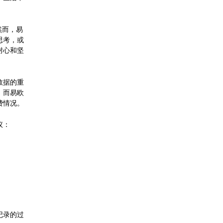
然而，易
思考，或
耐心和坚
数据的重
。而易欧
费情况。
议：
记录的过