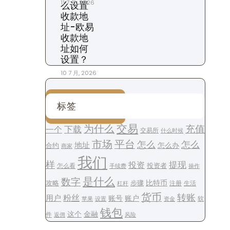
11 7 月, 2026
么设置
收款地
址-欧易
收款地
址如何
设置？
10 7 月, 2026
标签
交易
为什么
充值
下载
一个
交易所
什么时候
平台
市场
怎么
怎么
地址
怎么办
合约
商家
我们
样
提现
投资
投资者
怎么看
操作
手续费
是什么
数字
步骤
比特币
攻略
注册
生活
杠杆
货币
转账
用户
粉丝
账号
账户
软
设置
资金
苹果
钱包
这个
金融
件
风险
返佣