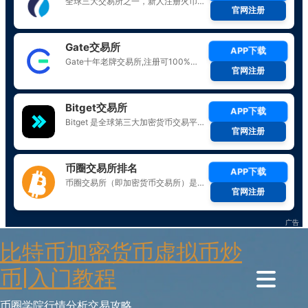
Skip
比特币加密货币虚拟币炒
to
content
币|入门教程
币圈学院行情分析交易攻略