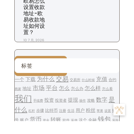
欧易怎么
设置收款
地址-欧
易收款地
址如何设
置？
10 7 月, 2026
标签
交易
为什么
充值
下载
一个
交易所
合约
什么时候
平台
市场
怎么
怎么样
地址
怎么办
怎么看
商家
我们
是
数字
提现
投资
投资者
攻略
操作
手续费
什么
用户
粉丝
步骤
比特币
账
注册
生活
设置
杠杆
苹果
钱包
货币
转账
号
账户
这个
金融
软件
资金
风险
返佣
文