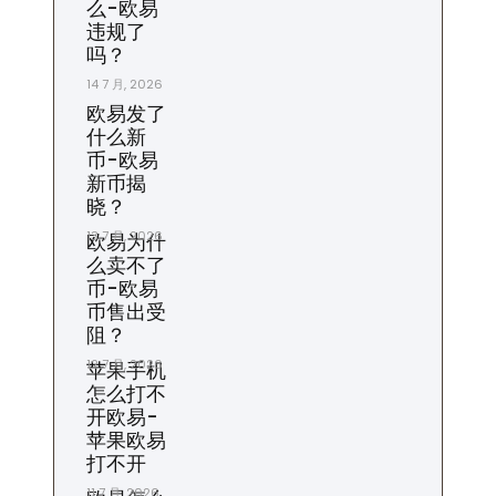
么-欧易
违规了
吗？
14 7 月, 2026
欧易发了
什么新
币-欧易
新币揭
晓？
13 7 月, 2026
欧易为什
么卖不了
币-欧易
币售出受
阻？
12 7 月, 2026
苹果手机
怎么打不
开欧易-
苹果欧易
打不开
11 7 月, 2026