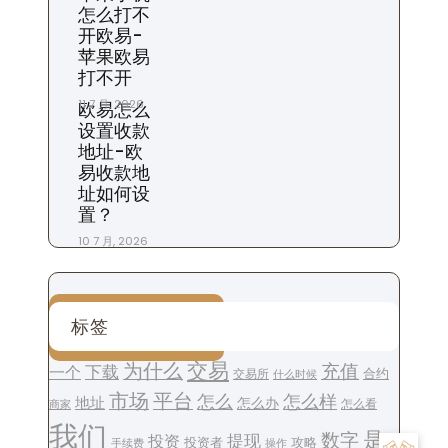
怎么打不
开欧易-
苹果欧易
打不开
11 7 月, 2026
欧易怎么
设置收款
地址-欧
易收款地
址如何设
置？
10 7 月, 2026
标签
交易
为什么
充值
下载
一个
交易所
合约
什么时候
平台
市场
怎么
怎么样
地址
怎么办
怎么看
商家
我们
是
数字
提现
投资
投资者
攻略
操作
手续费