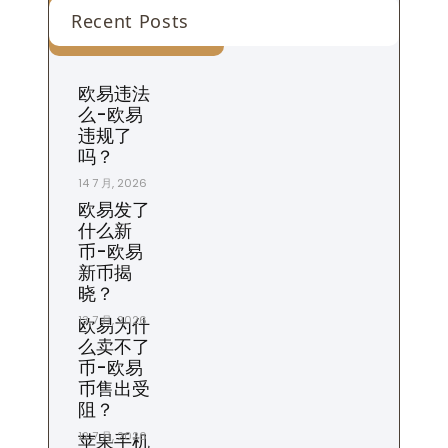
Recent Posts
欧易违法
么-欧易
违规了
吗？
14 7 月, 2026
欧易发了
什么新
币-欧易
新币揭
晓？
13 7 月, 2026
欧易为什
么卖不了
币-欧易
币售出受
阻？
12 7 月, 2026
苹果手机