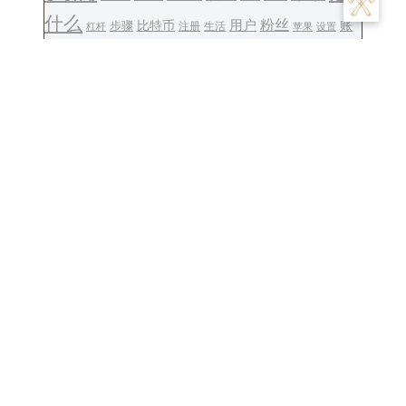
什么
用户
粉丝
步骤
比特币
账
注册
生活
设置
杠杆
苹果
钱包
货币
转账
号
账户
这个
金融
软件
资金
风险
返佣
文
Previous:
易克塞欧是什
Next:
欧易trx币怎么买-
章
么牌子的车-易克塞欧车
欧易购买TRX教程
导
型归属？
航
Follow Us :
© 2025 . all rights reserved.