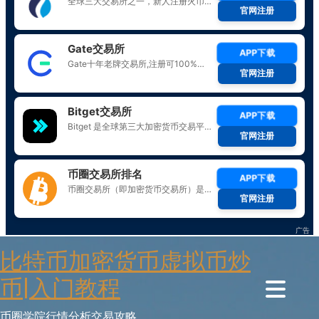
Skip
比特币加密货币虚拟币炒
to
content
币|入门教程
币圈学院行情分析交易攻略