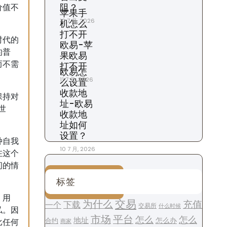
阻？
价值不
苹果手
。
12 7 月, 2026
机怎么
打不开
时代的
欧易-苹
的普
果欧易
而不需
打不开
欧易怎
11 7 月, 2026
么设置
收款地
保持对
址-欧易
世
收款地
址如何
设置？
种自我
10 7 月, 2026
在这个
间的情
标签
：用
交易
为什么
充值
下载
一个
交易所
什么时候
私。因
平台
市场
怎么
怎么
地址
怎么办
合约
比任何
商家