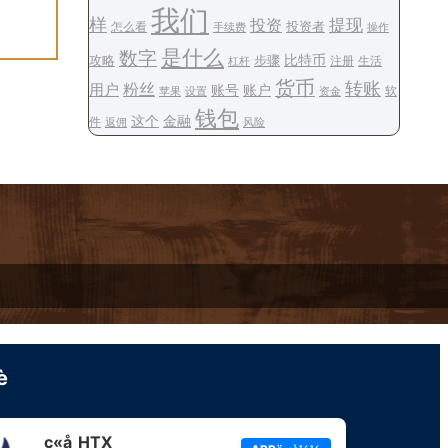
我们
样
提现
投资
投资者
怎么看
操作
手续费
是什么
数字
步骤
比特币
攻略
注册
生活
杠杆
货币
转账
用户
粉丝
账号
账户
软
设置
资金
苹果
钱包
这个
金融
件
风险
返佣