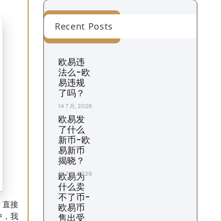
Recent Posts
欧易违
法么-欧
易违规
了吗？
14 7 月, 2026
欧易发
了什么
新币-欧
易新币
揭晓？
13 7 月, 2026
欧易为
什么卖
不了币-
，直接
欧易币
售出受
中，我