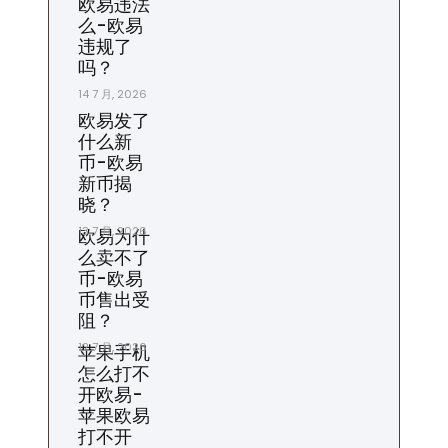
欧易违法
么-欧易
违规了
吗？
14 7 月, 2026
欧易发了
什么新
币-欧易
新币揭
晓？
13 7 月, 2026
欧易为什
么卖不了
币-欧易
币售出受
阻？
12 7 月, 2026
苹果手机
怎么打不
开欧易-
苹果欧易
打不开