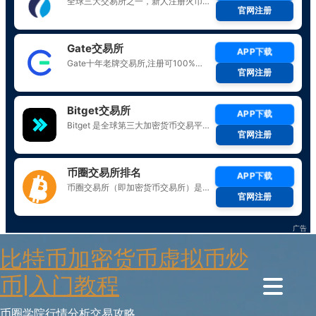
Skip
比特币加密货币虚拟币炒
to
content
币|入门教程
币圈学院行情分析交易攻略