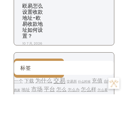
11 7 月, 2026
欧易怎么
设置收款
地址-欧
易收款地
址如何设
置？
10 7 月, 2026
标签
交易
为什么
充值
下载
一个
交易所
合约
什么时候
平台
市场
怎么
怎么样
地址
怎么办
怎么看
商家
我们
是
数字
提现
投资
投资者
攻略
操作
手续费
什么
用户
粉丝
步骤
比特币
账
注册
生活
设置
杠杆
苹果
钱包
货币
转账
号
账户
这个
金融
软件
资金
风险
返佣